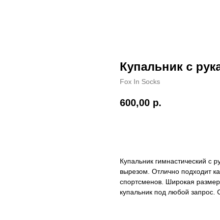
Купальник с рук
Fox In Socks
600,00
р.
ДОБАВИТЬ В КОРЗИНУ
Купальник гимнастический с р
вырезом. Отлично подходит ка
спортсменов. Широкая размерн
купальник под любой запрос. 